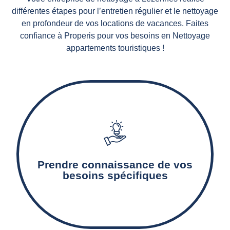
différentes étapes pour l’entretien régulier et le nettoyage
en profondeur de vos locations de vacances. Faites
confiance à Properis pour vos besoins en Nettoyage
appartements touristiques !
Notre agence de nettoyage détermine les
surfaces à nettoyer, les prestations de
nettoyage nécessaires, ainsi que les produits et
Prendre connaissance de vos
matériels adaptés.
besoins spécifiques