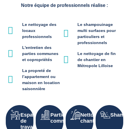
Notre équipe de professionnels réalise :
Le nettoyage des
Le shampouinage
locaux
multi surfaces pour
professionnels
particuliers et
professionnels
L'entretien des
parties communes
Le nettoyage de fin
et copropriétés
de chantier en
Métropole Lilloise
La propreté de
l’appartement ou
maison en location
saisonnière
Espaces
Parties
Nettoyage
Shampo
de
communes
chantier
travail