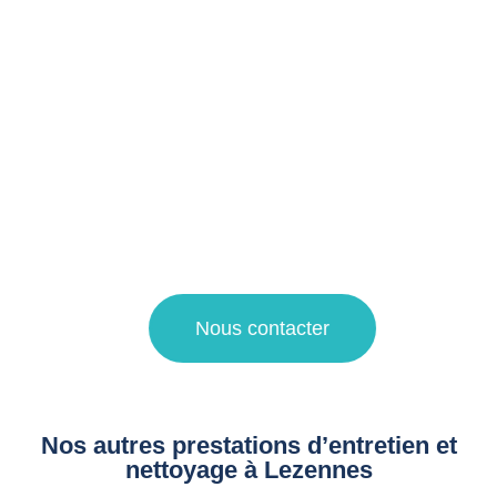
Notre entreprise spécialisée dans le domaine du
nettoyage propose ses services pour le nettoyage régulier
et en profondeur de toutes les surfaces de votre logement
touristique.
Pour une demande de devis nettoyage ou pour plus
d’informations sur nos prestations de propreté, faites appel
à notre agence de nettoyage à La Madeleine et Villeneuve
d’Ascq !
Nous contacter
Nos autres prestations d’entretien et
nettoyage à Lezennes