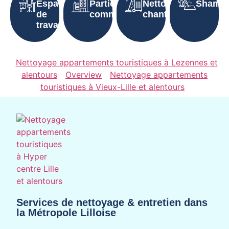
Espaces
Parties
Nettoyage
Shampo
de
communes
chantier
travail
Nettoyage appartements touristiques à Lezennes et
alentours
Overview
Nettoyage appartements
touristiques à Vieux-Lille et alentours
Services de nettoyage & entretien dans
la Métropole Lilloise