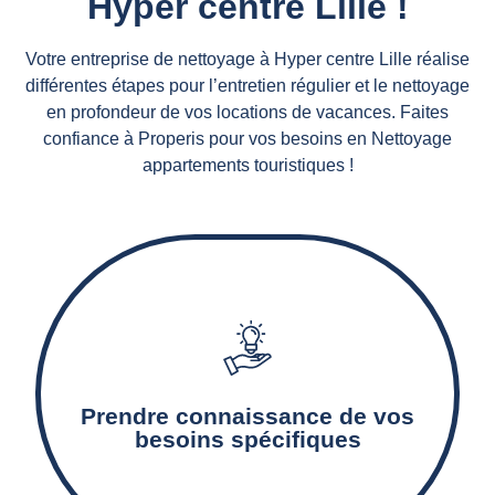
Hyper centre Lille !
Votre entreprise de nettoyage à Hyper centre Lille réalise
différentes étapes pour l’entretien régulier et le nettoyage
en profondeur de vos locations de vacances. Faites
confiance à Properis pour vos besoins en Nettoyage
appartements touristiques !
Notre agence de nettoyage détermine les
surfaces à nettoyer, les prestations de
nettoyage nécessaires, ainsi que les produits et
Prendre connaissance de vos
matériels adaptés.
besoins spécifiques