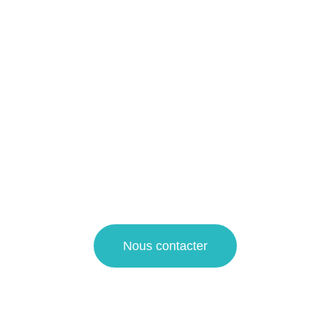
touristiques à Hyper
centre Lille et alentours !
Notre entreprise spécialisée dans le domaine du
nettoyage propose ses services pour le nettoyage régulier
et en profondeur de toutes les surfaces de votre logement
touristique.
Pour une demande de devis nettoyage ou pour plus
d’informations sur nos prestations de propreté, faites appel
à notre agence de nettoyage à La Madeleine et Villeneuve
d’Ascq !
Nous contacter