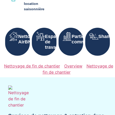
location
saisonnière
Nettoyage
Espaces
Parties
Shampo
AirBNB
de
communes
travail
Nettoyage de fin de chantier
Overview
Nettoyage de
fin de chantier