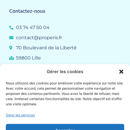
Contactez-nous
03 74 47 50 04
contact@properis.fr
70 Boulevard de la Liberté
59800 Lille
Gérer les cookies
Liens rapides
Nous utilisons des cookies pour améliorer votre expérience sur notre site.
Avec votre accord, cela permet de personnaliser votre navigation et
Qui sommes-nous ?
proposer des contenus pertinents. Vous avez la liberté de refuser, mais
cela limiterait certaines fonctionnalités du site. Notre objectif est d'offrir
Demander un devis
une visite optimale.
Blog
FAQ
Gérer les services