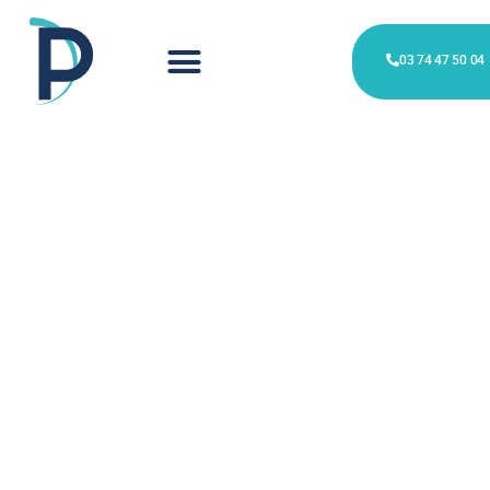
03 74 47 50 04
Société de
nettoyage à
Tourcoing
Devis gratuit en 48h • Équipe locale •
Métropole Européenne de Lille