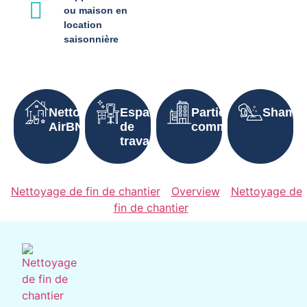
ou maison en
location
saisonnière
Nettoyage
Espaces
Parties
Shampo
AirBNB
de
communes
travail
Nettoyage de fin de chantier
Overview
Nettoyage de
fin de chantier