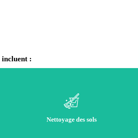
 incluent :
Aspiration et décapage des sols, traitement des résidus et des traces de ciment
Nettoyage des sols