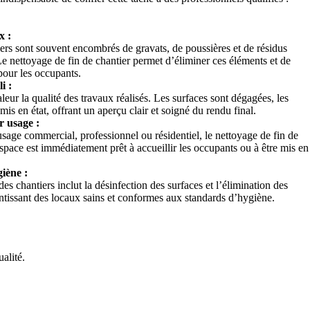
x :
iers sont souvent encombrés de gravats, de poussières et de résidus
e nettoyage de fin de chantier permet d’éliminer ces éléments et de
pour les occupants.
i :
eur la qualité des travaux réalisés. Les surfaces sont dégagées, les
remis en état, offrant un aperçu clair et soigné du rendu final.
r usage :
 usage commercial, professionnel ou résidentiel, le nettoyage de fin de
space est immédiatement prêt à accueillir les occupants ou à être mis en
iène :
s chantiers inclut la désinfection des surfaces et l’élimination des
antissant des locaux sains et conformes aux standards d’hygiène.
alité.