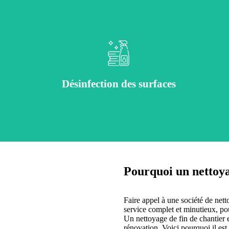
Désinfection des sanitaires et nettoyage en profondeur pour des locaux sains.
Désinfection des surfaces
Pourquoi un nettoyag
t pour différents types de chan
Faire appel à une société de netto
service complet et minutieux, pou
Un nettoyage de fin de chantier e
rénovation. Voici pourquoi il est 