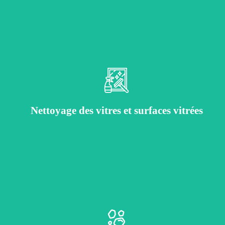
Nettoyage minutieux des baies vitrées, encadrements, et façades vitrées.
Nettoyage des vitres et surfaces vitrées