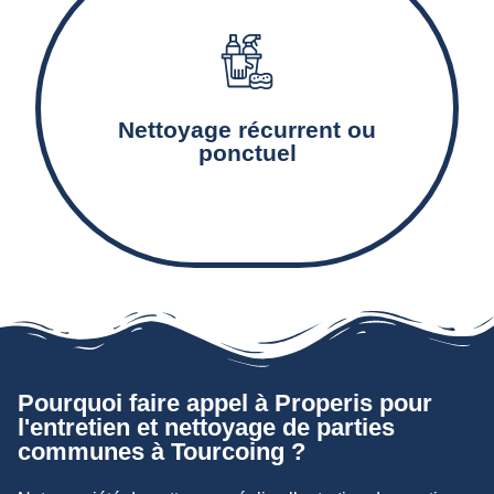
Le nettoyage et l’entretien des équipements
communs tels que les escaliers, couloirs, paliers,
Nettoyage récurrent ou
ascenseurs et boîtes-aux-lettres.
ponctuel
Pourquoi faire appel à Properis pour
l'entretien et nettoyage de parties
communes à Tourcoing ?