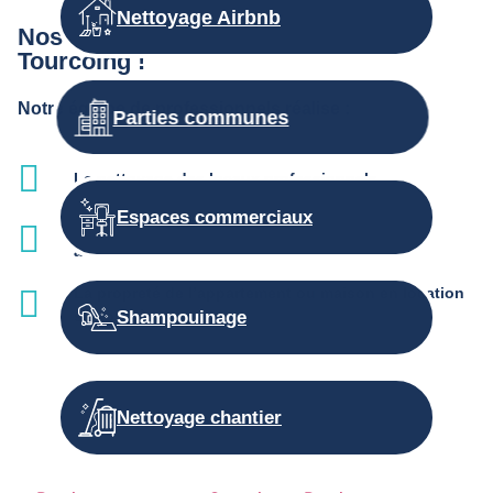
Nettoyage Airbnb
Nos autres prestations d’entretien à
Tourcoing !
Notre équipe de professionnels réalise :
Parties communes
Le nettoyage des locaux professionnels
Espaces commerciaux
L'entretien des parties communes et services
associés
La propreté de l’appartement ou maison en location
saisonnière
Shampouinage
Nettoyage chantier