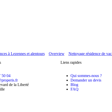
nces à Lezennes et alentours
Overview
Nettoyage résidence de vaca
s
Liens rapides
7 50 04
Qui sommes-nous ?
properis.fr
Demander un devis
vard de la Liberté
Blog
lle
FAQ