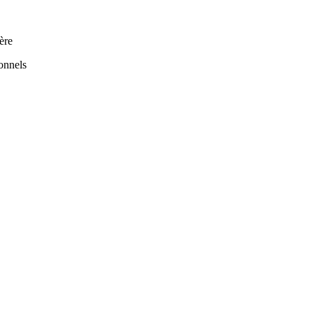
ère
onnels