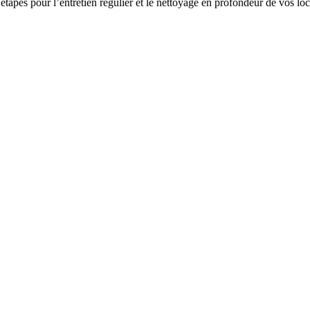
s étapes pour l’entretien régulier et le nettoyage en profondeur de vos l