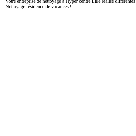
Votre entreprise de nettoyage à Hyper centre Lille réalise différente
Nettoyage résidence de vacances !