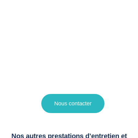
alentours !
Notre entreprise spécialisée dans le domaine du
nettoyage propose ses services pour le nettoyage régulier
et en profondeur de toutes les surfaces de votre logement
touristique.
Pour une demande de devis nettoyage ou pour plus
d’informations sur nos prestations de propreté, faites appel
à notre agence de nettoyage à La Madeleine et Villeneuve
d’Ascq !
Nous contacter
Nos autres prestations d’entretien et