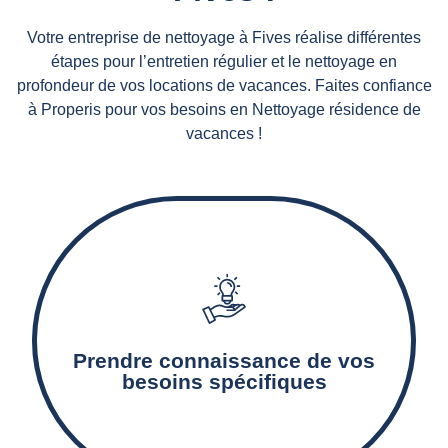
Votre entreprise de nettoyage à Fives réalise différentes
étapes pour l’entretien régulier et le nettoyage en
profondeur de vos locations de vacances. Faites confiance
à Properis pour vos besoins en Nettoyage résidence de
vacances !
Notre agence de nettoyage détermine les
surfaces à nettoyer, les prestations de
nettoyage nécessaires, ainsi que les produits et
Prendre connaissance de vos
matériels adaptés.
besoins spécifiques