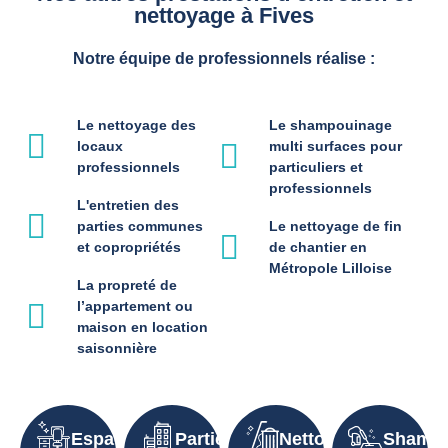
nettoyage à Fives
Notre équipe de professionnels réalise :
Le nettoyage des
Le shampouinage
locaux
multi surfaces pour
professionnels
particuliers et
professionnels
L'entretien des
parties communes
Le nettoyage de fin
et copropriétés
de chantier en
Métropole Lilloise
La propreté de
l’appartement ou
maison en location
saisonnière
Espaces
Parties
Nettoyage
Shampo