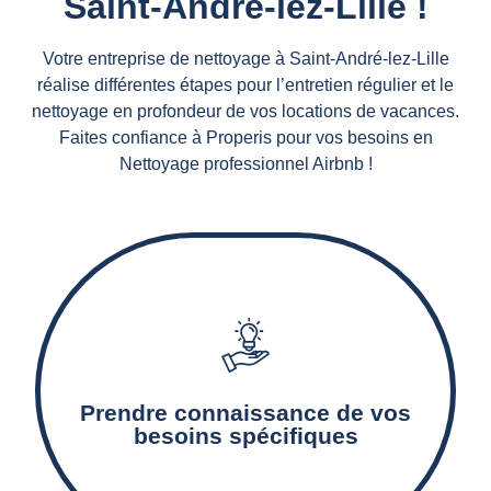
Saint-André-lez-Lille !
Votre entreprise de nettoyage à Saint-André-lez-Lille
réalise différentes étapes pour l’entretien régulier et le
nettoyage en profondeur de vos locations de vacances.
Faites confiance à Properis pour vos besoins en
Nettoyage professionnel Airbnb !
Notre agence de nettoyage détermine les
surfaces à nettoyer, les prestations de
nettoyage nécessaires, ainsi que les produits et
Prendre connaissance de vos
matériels adaptés.
besoins spécifiques