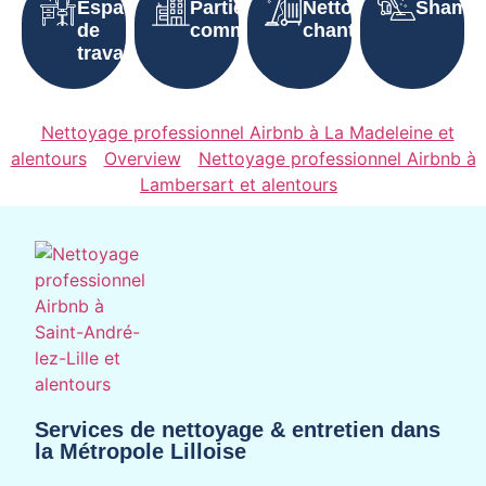
Espaces
Parties
Nettoyage
Shampo
de
communes
chantier
travail
Nettoyage professionnel Airbnb à La Madeleine et
alentours
Overview
Nettoyage professionnel Airbnb à
Lambersart et alentours
Services de nettoyage & entretien dans
la Métropole Lilloise