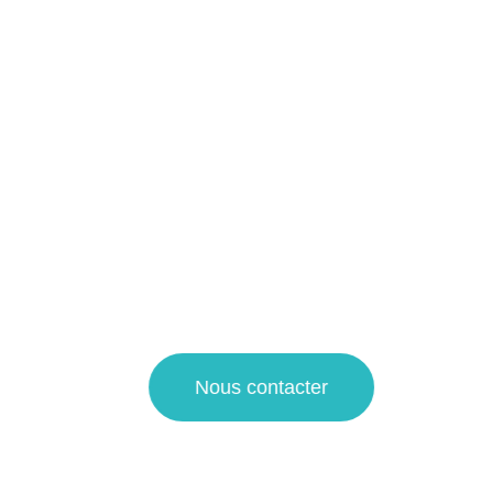
Airbnb à Saint-André-lez-
Lille et alentours !
Notre entreprise spécialisée dans le domaine du
nettoyage propose ses services pour le nettoyage régulier
et en profondeur de toutes les surfaces de votre logement
touristique.
Pour une demande de devis nettoyage ou pour plus
d’informations sur nos prestations de propreté, faites appel
à notre agence de nettoyage à La Madeleine et Villeneuve
d’Ascq !
Nous contacter