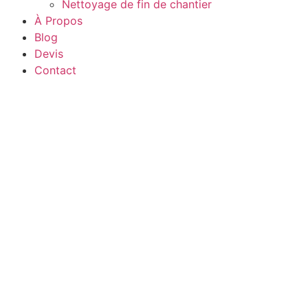
Nettoyage de fin de chantier
À Propos
Blog
Devis
Contact
yage pour hôtes Ai
eux-Lille et alento