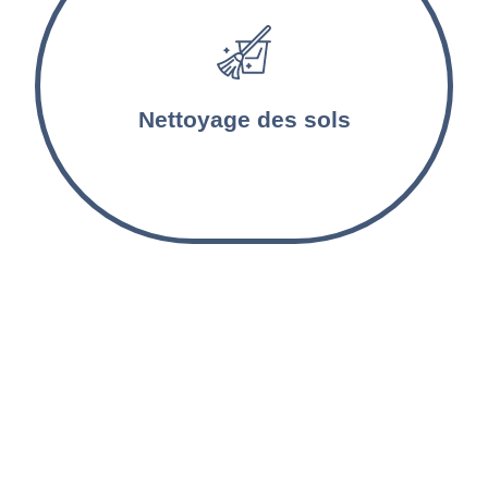
Les sols sont lavés et désinfectés par nos
agents d’entretien. Les tapis et les moquettes
sont aspirés et nettoyés en profondeur.
Nettoyage des sols
Nettoyage post-séjour à
Lille Sud et alentours !
Notre entreprise spécialisée dans le domaine du
nettoyage propose ses services pour le nettoyage régulier
et en profondeur de toutes les surfaces de votre logement
touristique.