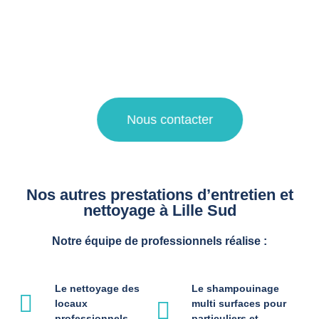
Pour une demande de devis nettoyage ou pour plus
d’informations sur nos prestations de propreté, faites appel
à notre agence de nettoyage à La Madeleine et Villeneuve
d’Ascq !
Nous contacter
Nos autres prestations d’entretien et
nettoyage à Lille Sud
Notre équipe de professionnels réalise :
Le nettoyage des
Le shampouinage
locaux
multi surfaces pour
professionnels
particuliers et