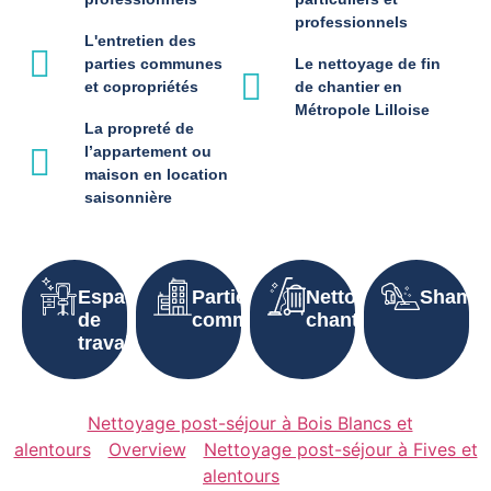
professionnels
L'entretien des
parties communes
Le nettoyage de fin
et copropriétés
de chantier en
Métropole Lilloise
La propreté de
l’appartement ou
maison en location
saisonnière
Espaces
Parties
Nettoyage
Shampo
de
communes
chantier
travail
Nettoyage post-séjour à Bois Blancs et
alentours
Overview
Nettoyage post-séjour à Fives et
alentours