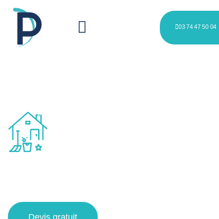
03 74 47 50 04
Nettoyage post-séjour à Lille
Sud et alentours
Devis gratuit