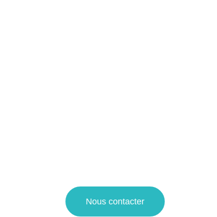
Nettoyage location courte
durée à Hyper centre Lille
et alentours !
Notre entreprise spécialisée dans le domaine du
nettoyage propose ses services pour le nettoyage régulier
et en profondeur de toutes les surfaces de votre logement
touristique.
Pour une demande de devis nettoyage ou pour plus
d’informations sur nos prestations de propreté, faites appel
à notre agence de nettoyage à La Madeleine et Villeneuve
d’Ascq !
Nous contacter