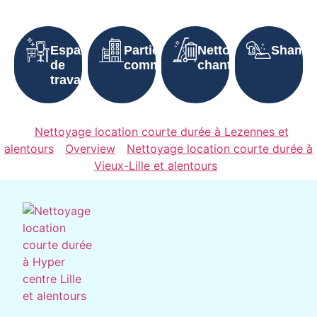
Espaces
Parties
Nettoyage
Shampo
de
communes
chantier
travail
Nettoyage location courte durée à Lezennes et
alentours
Overview
Nettoyage location courte durée à
Vieux-Lille et alentours