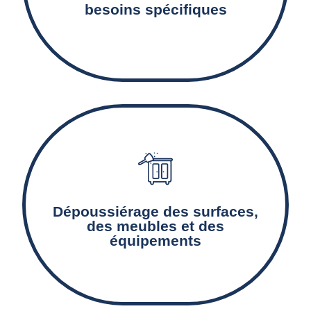
besoins spécifiques
Nos agents de nettoyage éliminent les
particules de poussière, sources d'allergies et
Dépoussiérage des surfaces,
de mauvaise qualité de l'air.
des meubles et des
équipements