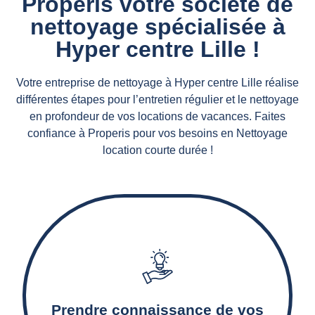
Properis votre société de
nettoyage spécialisée à
Hyper centre Lille !
Votre entreprise de nettoyage à Hyper centre Lille réalise
différentes étapes pour l’entretien régulier et le nettoyage
en profondeur de vos locations de vacances. Faites
confiance à Properis pour vos besoins en Nettoyage
location courte durée !
Notre agence de nettoyage détermine les
surfaces à nettoyer, les prestations de
nettoyage nécessaires, ainsi que les produits et
Prendre connaissance de vos
matériels adaptés.