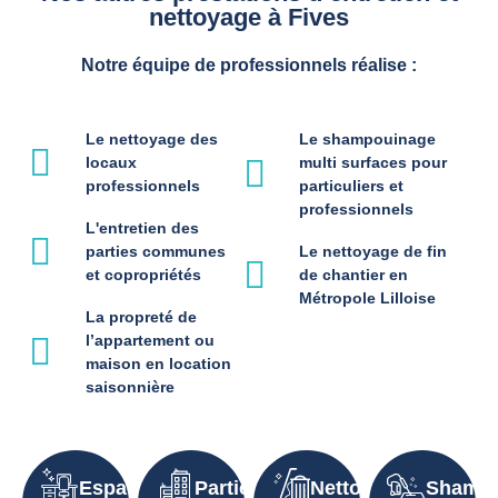
nettoyage à Fives
Notre équipe de professionnels réalise :
Le nettoyage des
Le shampouinage
locaux
multi surfaces pour
professionnels
particuliers et
professionnels
L'entretien des
parties communes
Le nettoyage de fin
et copropriétés
de chantier en
Métropole Lilloise
La propreté de
l’appartement ou
maison en location
saisonnière
Espaces
Parties
Nettoyage
Shampo