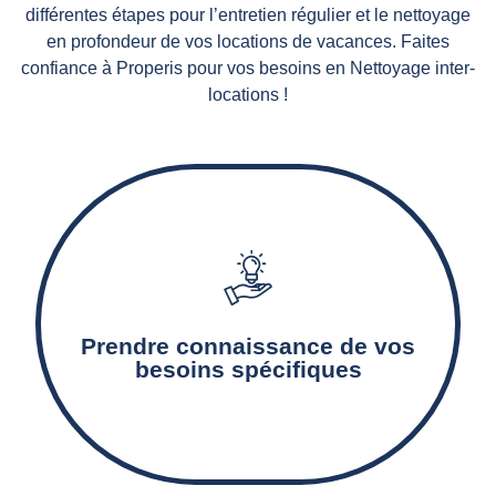
différentes étapes pour l’entretien régulier et le nettoyage
en profondeur de vos locations de vacances. Faites
confiance à Properis pour vos besoins en Nettoyage inter-
locations !
Notre agence de nettoyage détermine les
surfaces à nettoyer, les prestations de
nettoyage nécessaires, ainsi que les produits et
Prendre connaissance de vos
matériels adaptés.
besoins spécifiques