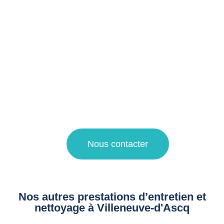
Notre entreprise spécialisée dans le domaine du
nettoyage propose ses services pour le nettoyage régulier
et en profondeur de toutes les surfaces de votre logement
touristique.
Pour une demande de devis nettoyage ou pour plus
d’informations sur nos prestations de propreté, faites appel
à notre agence de nettoyage à La Madeleine et Villeneuve
d’Ascq !
Nous contacter
Nos autres prestations d’entretien et
nettoyage à Villeneuve-d'Ascq