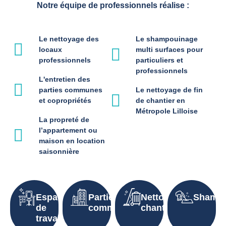
Notre équipe de professionnels réalise :
Le nettoyage des
Le shampouinage
locaux
multi surfaces pour
professionnels
particuliers et
professionnels
L'entretien des
parties communes
Le nettoyage de fin
et copropriétés
de chantier en
Métropole Lilloise
La propreté de
l’appartement ou
maison en location
saisonnière
Espaces
Parties
Nettoyage
Shampo
de
communes
chantier
travail