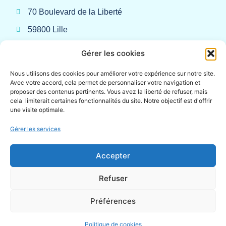
70 Boulevard de la Liberté
59800 Lille
Gérer les cookies
Liens rapides
Nous utilisons des cookies pour améliorer votre expérience sur notre site.
Avec votre accord, cela permet de personnaliser votre navigation et
Qui sommes-nous ?
proposer des contenus pertinents. Vous avez la liberté de refuser, mais
cela limiterait certaines fonctionnalités du site. Notre objectif est d'offrir
Demander un devis
une visite optimale.
Blog
FAQ
Gérer les services
Accepter
Nos réseaux sociaux
Refuser
Préférences
© 2026 Tous droits réservés - Mentions Légales
Politique de cookies