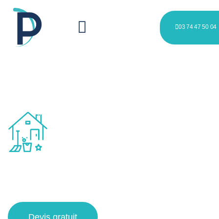
03 74 47 50 04
Nettoyage inter-locations à
Villeneuve-d'Ascq et alentours
Devis gratuit