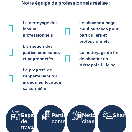
Notre équipe de professionnels réalise :
Le nettoyage des
Le shampouinage
locaux
multi surfaces pour
professionnels
particuliers et
professionnels
L'entretien des
parties communes
Le nettoyage de fin
et copropriétés
de chantier en
Métropole Lilloise
La propreté de
l’appartement ou
maison en location
saisonnière
Espaces
Parties
Nettoyage
Shampo
de
communes
chantier
travail