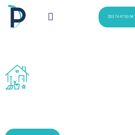
03 74 47 50 04
Nettoyage inter-locations à St
Maurice – Pellevoisin et
alentours