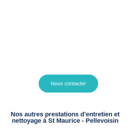
Notre entreprise spécialisée dans le domaine du
nettoyage propose ses services pour le nettoyage régulier
et en profondeur de toutes les surfaces de votre logement
touristique.
Pour une demande de devis nettoyage ou pour plus
d’informations sur nos prestations de propreté, faites appel
à notre agence de nettoyage à La Madeleine et Villeneuve
d’Ascq !
Nous contacter
Nos autres prestations d’entretien et
nettoyage à St Maurice - Pellevoisin