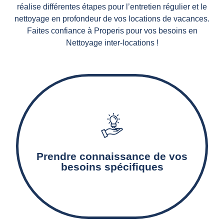
réalise différentes étapes pour l’entretien régulier et le
nettoyage en profondeur de vos locations de vacances.
Faites confiance à Properis pour vos besoins en
Nettoyage inter-locations !
Notre agence de nettoyage détermine les
surfaces à nettoyer, les prestations de
nettoyage nécessaires, ainsi que les produits et
Prendre connaissance de vos
matériels adaptés.
besoins spécifiques