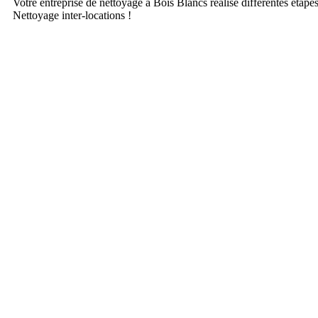
Votre entreprise de nettoyage à Bois Blancs réalise différentes étape
Nettoyage inter-locations !