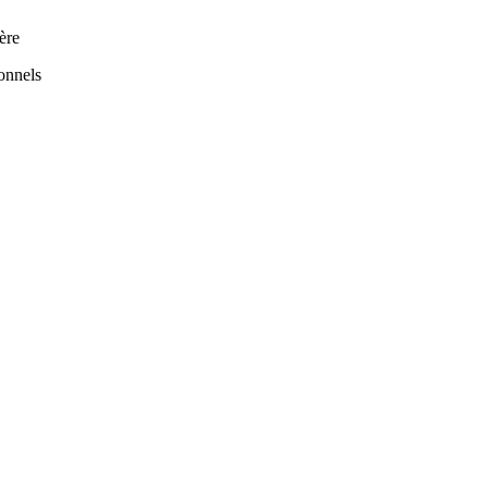
ère
onnels