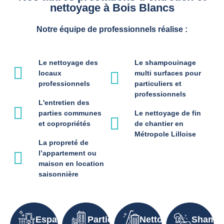
nettoyage à Bois Blancs
Notre équipe de professionnels réalise :
Le nettoyage des
Le shampouinage
locaux
multi surfaces pour
professionnels
particuliers et
professionnels
L'entretien des
parties communes
Le nettoyage de fin
et copropriétés
de chantier en
Métropole Lilloise
La propreté de
l’appartement ou
maison en location
saisonnière
Espaces
Parties
Nettoyage
Shampo