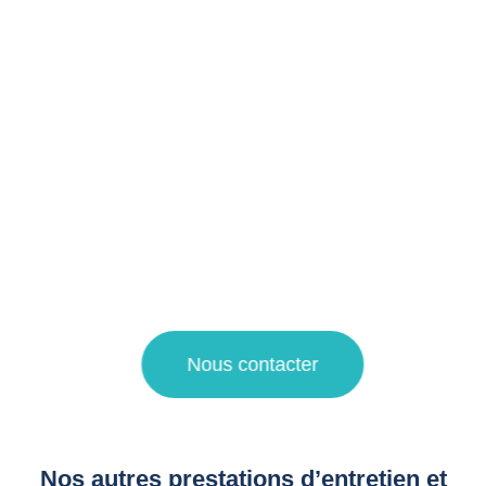
Bois Blancs et alentours !
Notre entreprise spécialisée dans le domaine du
nettoyage propose ses services pour le nettoyage régulier
et en profondeur de toutes les surfaces de votre logement
touristique.
Pour une demande de devis nettoyage ou pour plus
d’informations sur nos prestations de propreté, faites appel
à notre agence de nettoyage à La Madeleine et Villeneuve
d’Ascq !
Nous contacter
Nos autres prestations d’entretien et