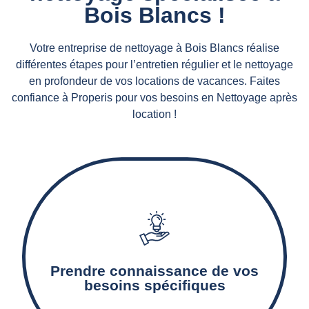
Bois Blancs !
Votre entreprise de nettoyage à Bois Blancs réalise
différentes étapes pour l’entretien régulier et le nettoyage
en profondeur de vos locations de vacances. Faites
confiance à Properis pour vos besoins en Nettoyage après
location !
Notre agence de nettoyage détermine les
surfaces à nettoyer, les prestations de
nettoyage nécessaires, ainsi que les produits et
Prendre connaissance de vos
matériels adaptés.
besoins spécifiques