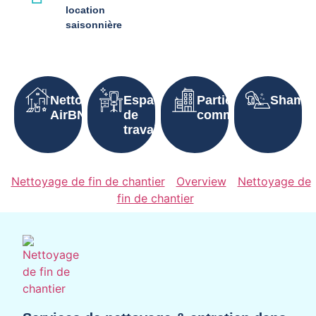
location
saisonnière
Nettoyage
Espaces
Parties
Shampo
AirBNB
de
communes
travail
Nettoyage de fin de chantier
Overview
Nettoyage de
fin de chantier