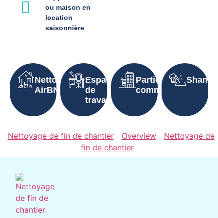
ou maison en
location
saisonnière
Nettoyage
Espaces
Parties
Shampo
AirBNB
de
communes
travail
Nettoyage de fin de chantier
Overview
Nettoyage de
fin de chantier