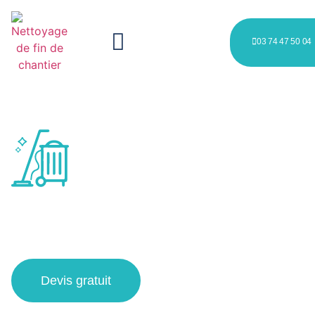
03 74 47 50 04
société nettoyage après
chantier à Faches-Thumesnil
Devis gratuit