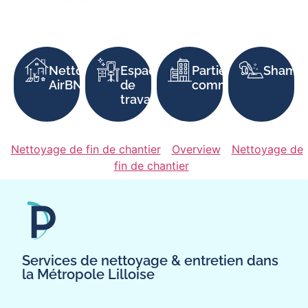
Nettoyage
Espaces
Parties
Shampo
AirBNB
de
communes
travail
Nettoyage de fin de chantier
Overview
Nettoyage de
fin de chantier
Services de nettoyage & entretien dans
la Métropole Lilloise