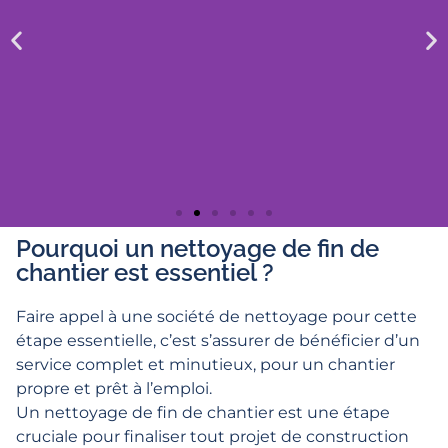
Espaces industriels
Pourquoi un nettoyage de fin de
chantier est essentiel ?
Les usines et entrepôts génèrent souvent des résidus lourds,
tels que de la sciure, des traces d’huile ou des gravats. Nous
Faire appel à une société de nettoyage pour cette
utilisons des aspirateurs industriels et des machines de lavage
étape essentielle, c’est s’assurer de bénéficier d’un
haute pression pour éliminer ces salissures et assurer des
service complet et minutieux, pour un chantier
lieux de travail sécurisés.
propre et prêt à l’emploi.
Un nettoyage de fin de chantier est une étape
cruciale pour finaliser tout projet de construction