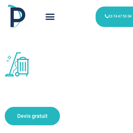
03 74 47 50 04
service de nettoyage post-
travaux à Seclin
Devis gratuit