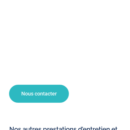
!
Votre agent de nettoyage à Seclin vous propose un
service de qualité pour la désinfection et nettoyage
d’immeuble de vos espaces de copropriétés grâce à
des techniques de nettoyage et des produits
d’entretien adaptés.
Faites appel à notre entreprise de propreté pour
une demande de devis nettoyage, un contrat
d’entretien et des travaux de nettoyage à Seclin !
Nous contacter
Nos autres prestations d’entretien et