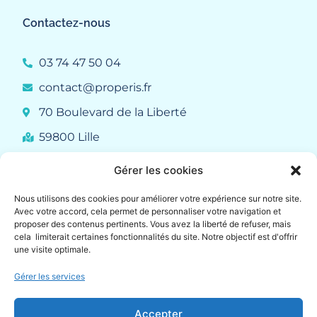
Contactez-nous
03 74 47 50 04
contact@properis.fr
70 Boulevard de la Liberté
59800 Lille
Gérer les cookies
Liens rapides
Nous utilisons des cookies pour améliorer votre expérience sur notre site.
Avec votre accord, cela permet de personnaliser votre navigation et
Qui sommes-nous ?
proposer des contenus pertinents. Vous avez la liberté de refuser, mais
cela limiterait certaines fonctionnalités du site. Notre objectif est d'offrir
Demander un devis
une visite optimale.
Blog
FAQ
Gérer les services
Accepter