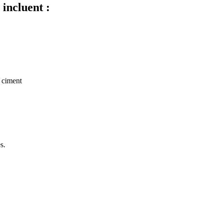
 incluent :
e ciment
s.