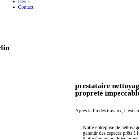
Devis
Contact
lin
prestataire nettoyag
propreté impeccabl
Après la fin des travaux, il est c
Notre entreprise de nettoyage
garantir des espaces prêts à l’
Notre équipe qualifiée prend e