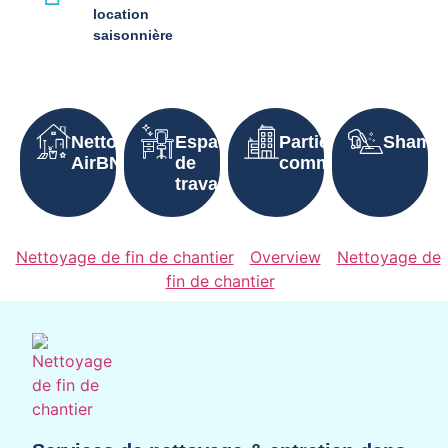
location
saisonnière
Nettoyage
Espaces
Parties
Shampo
AirBNB
de
communes
travail
Nettoyage de fin de chantier
Overview
Nettoyage de
fin de chantier