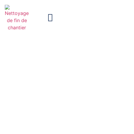
nettoyage gros œuvre terminé
à Roubaix