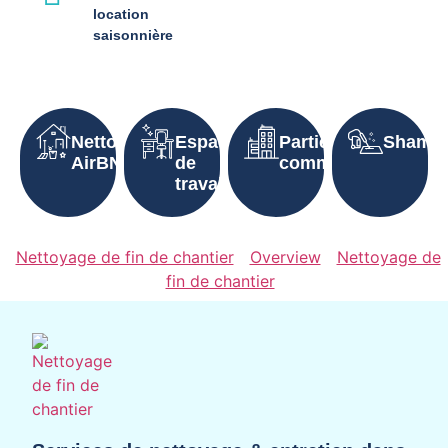
location
saisonnière
Nettoyage
Espaces
Parties
Shampo
AirBNB
de
communes
travail
Nettoyage de fin de chantier
Overview
Nettoyage de
fin de chantier