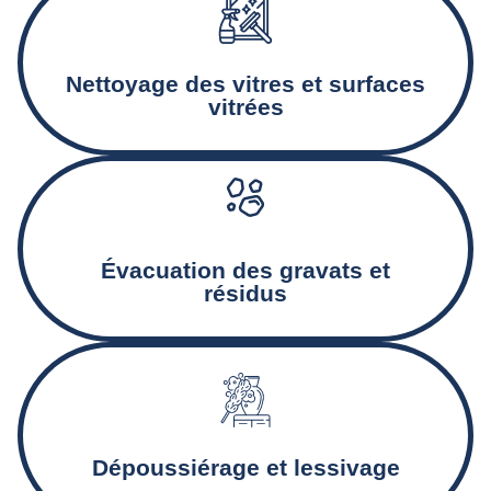
Nettoyage minutieux des baies vitrées, encadrements, et
façades vitrées.
Nettoyage des vitres et surfaces
vitrées
Collecte et déblaiement des gravats et autres déchets
Created by Rolas Design
from the Noun Project
issus du chantier.
Évacuation des gravats et
résidus
Nettoyage des murs, plinthes, et autres surfaces pour
éliminer la poussière et assurer un état de propreté
optimal.
Dépoussiérage et lessivage