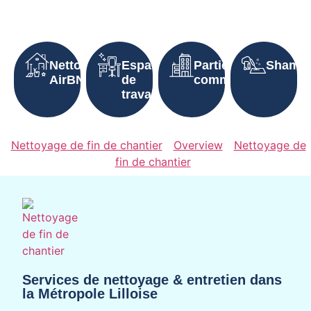
Nettoyage
Espaces
Parties
Shampo
AirBNB
de
communes
travail
Nettoyage de fin de chantier
Overview
Nettoyage de
fin de chantier
Services de nettoyage & entretien dans
la Métropole Lilloise