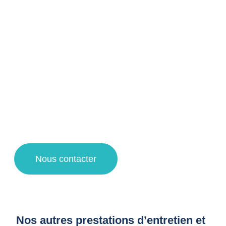
professionnels [à Loos et ses alentours
!
Votre agent de nettoyage à Loos vous propose un service
de qualité pour la désinfection et nettoyage d’immeuble de
vos espaces de copropriétés grâce à des techniques de
nettoyage et des produits d’entretien adaptés.
Faites appel à notre entreprise de propreté pour une
demande de devis nettoyage, un contrat d’entretien et des
travaux de nettoyage à Loos !
Nous contacter
Nos autres prestations d’entretien et