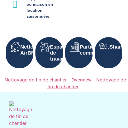
ou maison en
location
saisonnière
Nettoyage
Espaces
Parties
Shampo
AirBNB
de
communes
travail
Nettoyage de fin de chantier
Overview
Nettoyage de
fin de chantier