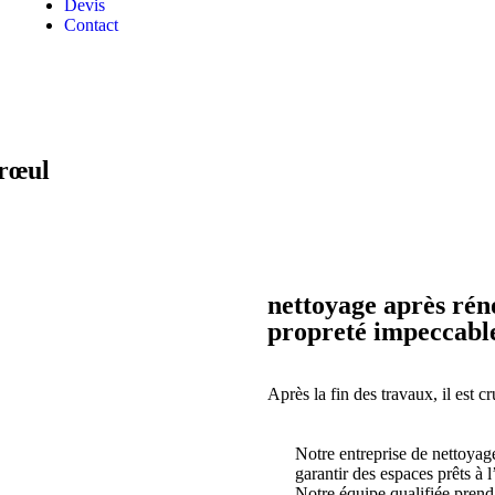
Devis
Contact
arœul
nettoyage après ré
propreté impeccabl
Après la fin des travaux, il est c
Notre entreprise de nettoyage
garantir des espaces prêts à l’
Notre équipe qualifiée prend e