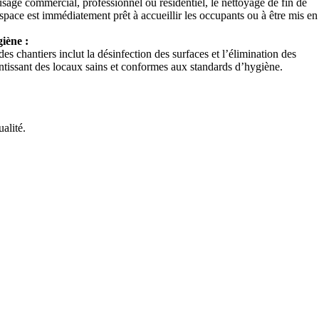
 usage commercial, professionnel ou résidentiel, le nettoyage de fin de
space est immédiatement prêt à accueillir les occupants ou à être mis en
iène :
s chantiers inclut la désinfection des surfaces et l’élimination des
antissant des locaux sains et conformes aux standards d’hygiène.
alité.