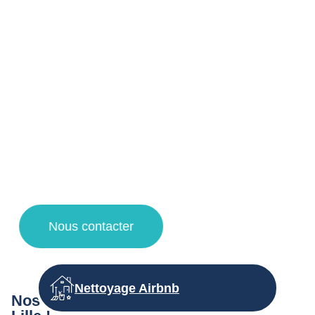
professionnels à Lille et ses alentours !
Votre agent de nettoyage à Lille vous propose un service
de qualité pour la désinfection et nettoyage d’immeuble de
vos espaces de copropriétés grâce à des techniques de
nettoyage et des produits d’entretien adaptés.
Faites appel à notre entreprise de propreté pour une
demande de devis nettoyage, un contrat d’entretien et des
travaux de nettoyage à Lille, Villeneuve d’Ascq, la
Madeleine et Lambersart !
Nous contacter
Nettoyage Airbnb
Nos autres prestations d’entretien à