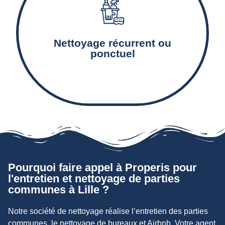
Le nettoyage et l’entretien des équipements
communs tels que les escaliers, couloirs, paliers,
Nettoyage récurrent ou
ascenseurs et boîtes-aux-lettres.
ponctuel
Pourquoi faire appel à Properis pour
l'entretien et nettoyage de parties
communes à Lille ?
Notre société de nettoyage réalise l’entretien des parties
communes, le nettoyage de bureaux et Airbnb. Votre agent