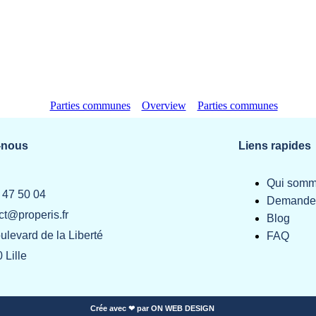
Parties communes
Overview
Parties communes
-nous
Liens rapides
Qui somm
 47 50 04
Demander
ct@properis.fr
Blog
ulevard de la Liberté
FAQ
 Lille
Crée avec ❤ par ON WEB DESIGN