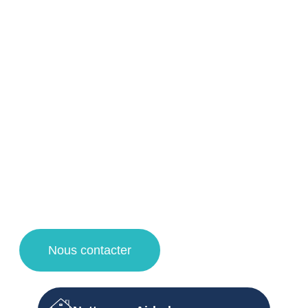
Nos prestations de propreté pour les
professionnels à Marcq-en-Barœul et
ses alentours !
Votre agent de nettoyage à Lille vous propose un service
de qualité pour la désinfection et nettoyage d’immeuble de
vos espaces de copropriétés grâce à des techniques de
nettoyage et des produits d’entretien adaptés.
Faites appel à notre entreprise de propreté pour une
demande de devis nettoyage, un contrat d’entretien et des
travaux de nettoyage à Lille, Villeneuve d’Ascq, la
Madeleine et Lambersart !
Nous contacter