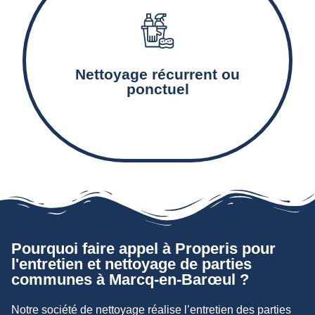
Le nettoyage et l’entretien des équipements
communs tels que les escaliers, couloirs, paliers,
Nettoyage récurrent ou
ascenseurs et boîtes-aux-lettres.
ponctuel
Pourquoi faire appel à Properis pour
l'entretien et nettoyage de parties
communes à Marcq-en-Barœul ?
Notre société de nettoyage réalise l’entretien des parties