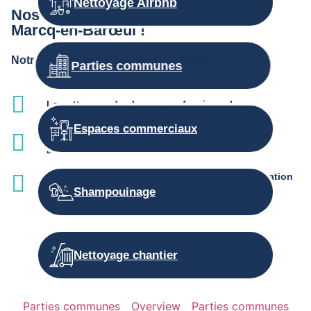
Nettoyage Airbnb
Nos autres prestations d’entretien à
Marcq-en-Barœul !
Notre équipe de professionnels réalise :
Parties communes
Le nettoyage des locaux professionnels
Espaces commerciaux
L'entretien des parties communes et services
associés
La propreté de l’appartement ou maison en location
saisonnière
Shampouinage
Nettoyage chantier
Parties communes
Overview
Parties communes