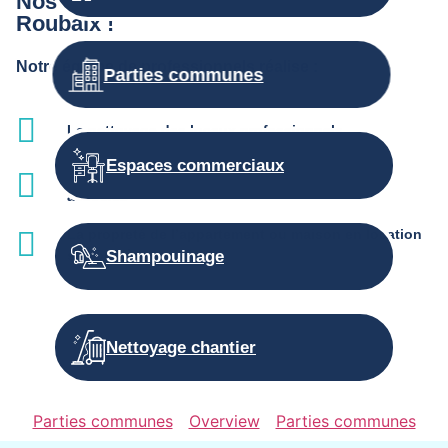
Nos autres prestations d’entretien à
Roubaix !
Notre équipe de professionnels réalise :
Parties communes
Le nettoyage des locaux professionnels
Espaces commerciaux
L'entretien des parties communes et services
associés
La propreté de l’appartement ou maison en location
saisonnière
Shampouinage
Nettoyage chantier
Parties communes
Overview
Parties communes