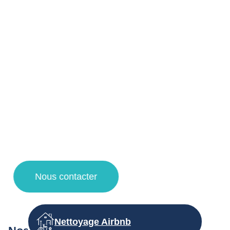
professionnels à Roubaix et ses
alentours !
Votre agent de nettoyage à Lille vous propose un service
de qualité pour la désinfection et nettoyage d’immeuble de
vos espaces de copropriétés grâce à des techniques de
nettoyage et des produits d’entretien adaptés.
Faites appel à notre entreprise de propreté pour une
demande de devis nettoyage, un contrat d’entretien et des
travaux de nettoyage à Lille, Villeneuve d’Ascq, la
Madeleine et Lambersart !
Nous contacter
Nettoyage Airbnb