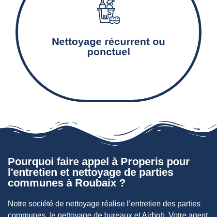
Le nettoyage et l’entretien des équipements
communs tels que les escaliers, couloirs, paliers,
Nettoyage récurrent ou
ascenseurs et boîtes-aux-lettres.
ponctuel
Pourquoi faire appel à Properis pour
l'entretien et nettoyage de parties
communes à Roubaix ?
Notre société de nettoyage réalise l’entretien des parties
communes, le nettoyage de bureaux et Airbnb. Votre agent