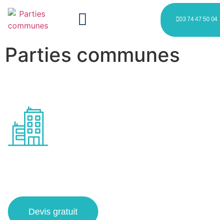
03 74 47 50 04
Parties communes
Entretien des zones partagées
à Roubaix
Devis gratuit