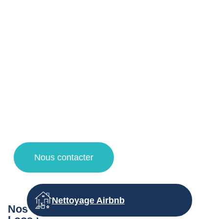
professionnels à Loos et ses alentours !
Votre agent de nettoyage à Lille vous propose un service
de qualité pour la désinfection et nettoyage d’immeuble de
vos espaces de copropriétés grâce à des techniques de
nettoyage et des produits d’entretien adaptés.
Faites appel à notre entreprise de propreté pour une
demande de devis nettoyage, un contrat d’entretien et des
travaux de nettoyage à Lille, Villeneuve d’Ascq, la
Madeleine et Lambersart !
Nous contacter
Nettoyage Airbnb
Nos autres prestations d’entretien à