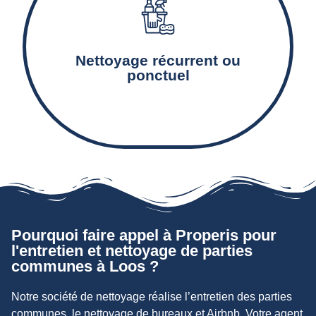
Le nettoyage et l’entretien des équipements
communs tels que les escaliers, couloirs, paliers,
Nettoyage récurrent ou
ascenseurs et boîtes-aux-lettres.
ponctuel
Pourquoi faire appel à Properis pour
l'entretien et nettoyage de parties
communes à Loos ?
Notre société de nettoyage réalise l’entretien des parties
communes, le nettoyage de bureaux et Airbnb. Votre agent