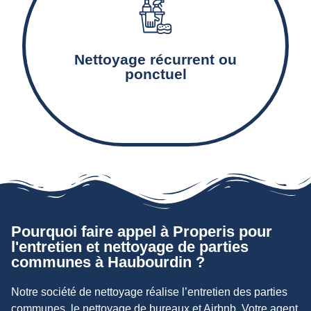
Le nettoyage et l’entretien des équipements
communs tels que les escaliers, couloirs, paliers,
Nettoyage récurrent ou
ascenseurs et boîtes-aux-lettres.
ponctuel
Pourquoi faire appel à Properis pour
l'entretien et nettoyage de parties
communes à Haubourdin ?
Notre société de nettoyage réalise l’entretien des parties
communes, le nettoyage de bureaux et Airbnb. Votre agent