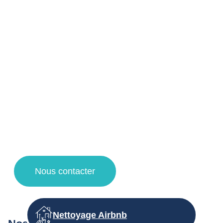
professionnels à Haubourdin et ses
alentours !
Votre agent de nettoyage à Lille vous propose un service
de qualité pour la désinfection et nettoyage d’immeuble de
vos espaces de copropriétés grâce à des techniques de
nettoyage et des produits d’entretien adaptés.
Faites appel à notre entreprise de propreté pour une
demande de devis nettoyage, un contrat d’entretien et des
travaux de nettoyage à Lille, Villeneuve d’Ascq, la
Madeleine et Lambersart !
Nous contacter
Nettoyage Airbnb