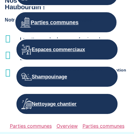
Nos autres prestations d’entretien à
Haubourdin !
Notre équipe de professionnels réalise :
Parties communes
Le nettoyage des locaux professionnels
Espaces commerciaux
L'entretien des parties communes et services
associés
La propreté de l’appartement ou maison en location
saisonnière
Shampouinage
Nettoyage chantier
Parties communes
Overview
Parties communes