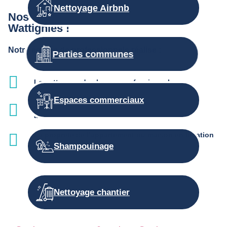
Nettoyage Airbnb
Nos autres prestations d’entretien à
Wattignies !
Notre équipe de professionnels réalise :
Parties communes
Le nettoyage des locaux professionnels
Espaces commerciaux
L'entretien des parties communes et services
associés
La propreté de l’appartement ou maison en location
saisonnière
Shampouinage
Nettoyage chantier