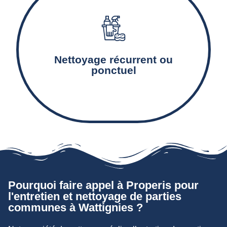
Le nettoyage et l’entretien des équipements
communs tels que les escaliers, couloirs, paliers,
Nettoyage récurrent ou
ascenseurs et boîtes-aux-lettres.
ponctuel
Pourquoi faire appel à Properis pour
l'entretien et nettoyage de parties
communes à Wattignies ?