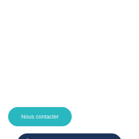
Nos prestations de propreté pour les
professionnels à Wattignies et ses
alentours !
Votre agent de nettoyage à Lille vous propose un service
de qualité pour la désinfection et nettoyage d’immeuble de
vos espaces de copropriétés grâce à des techniques de
nettoyage et des produits d’entretien adaptés.
Faites appel à notre entreprise de propreté pour une
demande de devis nettoyage, un contrat d’entretien et des
travaux de nettoyage à Lille, Villeneuve d’Ascq, la
Madeleine et Lambersart !
Nous contacter