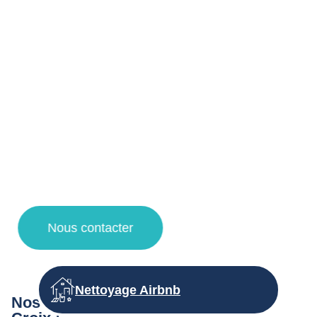
professionnels à Croix et ses alentours !
Votre agent de nettoyage à Lille vous propose un service
de qualité pour la désinfection et nettoyage d’immeuble de
vos espaces de copropriétés grâce à des techniques de
nettoyage et des produits d’entretien adaptés.
Faites appel à notre entreprise de propreté pour une
demande de devis nettoyage, un contrat d’entretien et des
travaux de nettoyage à Lille, Villeneuve d’Ascq, la
Madeleine et Lambersart !
Nous contacter
Nettoyage Airbnb
Nos autres prestations d’entretien à