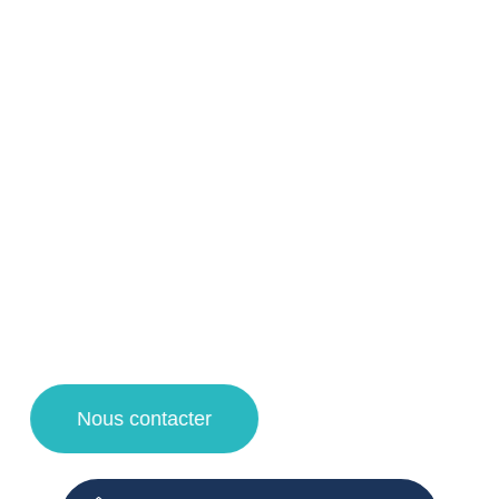
Nos prestations de propreté pour les
professionnels à Wambrechies et ses
alentours !
Votre agent de nettoyage à Lille vous propose un service
de qualité pour la désinfection et nettoyage d’immeuble de
vos espaces de copropriétés grâce à des techniques de
nettoyage et des produits d’entretien adaptés.
Faites appel à notre entreprise de propreté pour une
demande de devis nettoyage, un contrat d’entretien et des
travaux de nettoyage à Lille, Villeneuve d’Ascq, la
Madeleine et Lambersart !
Nous contacter