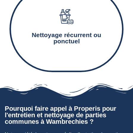
Le nettoyage et l’entretien des équipements
communs tels que les escaliers, couloirs, paliers,
Nettoyage récurrent ou
ascenseurs et boîtes-aux-lettres.
ponctuel
Pourquoi faire appel à Properis pour
l'entretien et nettoyage de parties
communes à Wambrechies ?