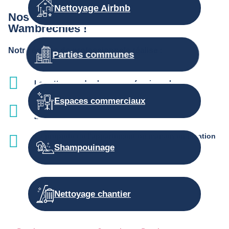
Nettoyage Airbnb
Nos autres prestations d’entretien à
Wambrechies !
Notre équipe de professionnels réalise :
Parties communes
Le nettoyage des locaux professionnels
Espaces commerciaux
L'entretien des parties communes et services
associés
La propreté de l’appartement ou maison en location
saisonnière
Shampouinage
Nettoyage chantier