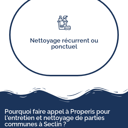
Le nettoyage et l’entretien des équipements
communs tels que les escaliers, couloirs, paliers,
Nettoyage récurrent ou
ascenseurs et boîtes-aux-lettres.
ponctuel
Pourquoi faire appel à Properis pour
l'entretien et nettoyage de parties
communes à Seclin ?