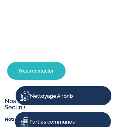
d’immeuble de vos espaces de copropriétés grâce à
des techniques de nettoyage et des produits
d’entretien adaptés.
Faites appel à notre entreprise de propreté pour
une demande de devis nettoyage, un contrat
d’entretien et des travaux de nettoyage à Lille,
Villeneuve d’Ascq, la Madeleine et Lambersart !
Nous contacter
Nettoyage Airbnb
Nos autres prestations d’entretien à
Seclin !
Notre équipe de professionnels réalise :
Parties communes